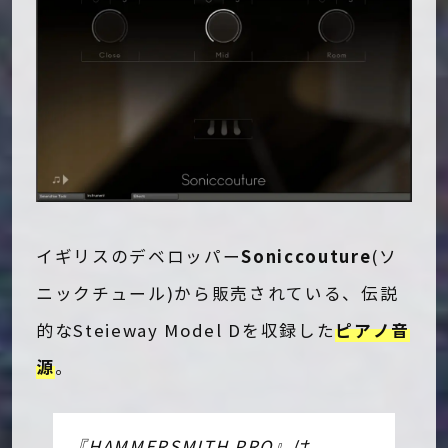
Soniccouture
イギリスのデベロッパー
(ソ
ニックチュール)から販売されている、伝説
ピアノ音
的なSteieway Model Dを収録した
源
。
『HAMMERSMITH PRO』は、