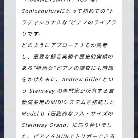
Soniccoutureにとって初めての”ト
ラディショナルな”ピアノのライブラ
リです。
どのようにアプローチするか熟考
し、重要な録音実績や歴史的実績の
ある”特別な”ピアノの調査にも時間
をかけた末に、Andrew Giller とい
う Steinway の専門家が所有する自
動演奏用のMIDIシステムを搭載した
Model D（伝説的なフル・サイズの
Steinway Grand）に巡り合いまし
た。ピアノをMIDIでトリガーできる