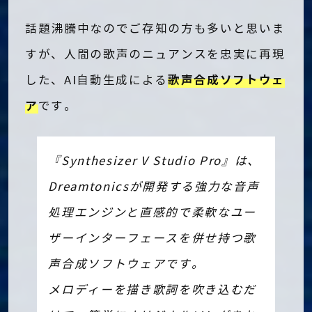
話題沸騰中なのでご存知の方も多いと思いま
すが、人間の歌声のニュアンスを忠実に再現
歌声合成ソフトウェ
した、AI自動生成による
ア
です。
『Synthesizer V Studio Pro』は、
Dreamtonicsが開発する強力な音声
処理エンジンと直感的で柔軟なユー
ザーインターフェースを併せ持つ歌
声合成ソフトウェアです。
メロディーを描き歌詞を吹き込むだ